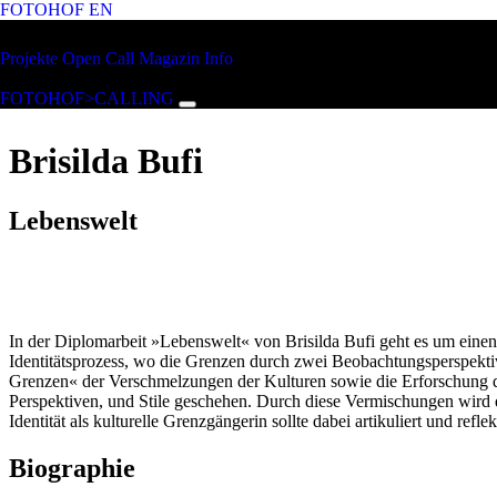
FOTOHOF
EN
Zum Hauptinhalt springen
FOTOHOF
Projekte
Open Call
Magazin
Info
>CALLING
FOTOHOF>CALLING
Brisilda Bufi
Lebenswelt
In der Diplomarbeit »Lebenswelt« von Brisilda Bufi geht es um einen 
Identitätsprozess, wo die Grenzen durch zwei Beobachtungsperspekt
Grenzen« der Verschmelzungen der Kulturen sowie die Erforschung des
Perspektiven, und Stile geschehen. Durch diese Vermischungen wird 
Identität als kulturelle Grenzgängerin sollte dabei artikuliert und refle
Biographie