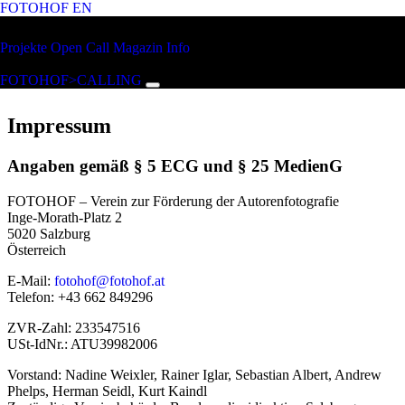
FOTOHOF
EN
Zum Hauptinhalt springen
FOTOHOF
Projekte
Open Call
Magazin
Info
>CALLING
FOTOHOF>CALLING
Impressum
Angaben gemäß § 5 ECG und § 25 MedienG
FOTOHOF – Verein zur Förderung der Autorenfotografie
Inge-Morath-Platz 2
5020 Salzburg
Österreich
E-Mail:
fotohof@fotohof.at
Telefon: +43 662 849296
ZVR-Zahl: 233547516
USt-IdNr.: ATU39982006
Vorstand: Nadine Weixler, Rainer Iglar, Sebastian Albert, Andrew
Phelps, Herman Seidl, Kurt Kaindl