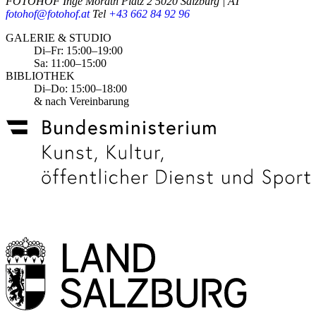
FOTOHOF
Inge Morath Platz 2
5020 Salzburg | AT
fotohof@fotohof.at
Tel
+43 662 84 92 96
Opening Hours
GALERIE & STUDIO
Di–Fr: 15:00–19:00
Sa: 11:00–15:00
BIBLIOTHEK
Di–Do: 15:00–18:00
& nach Vereinbarung