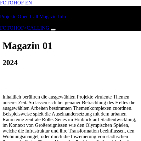
FOTOHOF
EN
Zum Hauptinhalt springen
FOTOHOF
Projekte
Open Call
Magazin
Info
>CALLING
FOTOHOF>CALLING
Magazin 01
2024
Inhaltlich berühren die ausgewählten Projekte virulente Themen
unserer Zeit. So lassen sich bei genauer Betrachtung des Heftes die
ausgewählten Arbeiten bestimmten Themenkomplexen zuordnen.
Beispielsweise spielt die Auseinandersetzung mit dem urbanen
Raum eine zentrale Rolle. Sei es im Hinblick auf Stadtentwicklung,
im Kontext von Großereignissen wie den Olympischen Spielen,
welche die Infrastruktur und ihre Transformation beeinflussen, den
Wohnungsmangel, oder durch die Inszenierung von städtischen