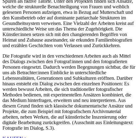
Spuren als fiktive Tatorte. Unter den Projekten finden sich Ansätze,
welche die strukturelle Benachteiligung von Frauen und weiblich
gelesenen Personen aufzeigen, etwa in Bezug auf Mutterschaft und
den Kunstbetrieb oder auf dominante patriarchale Strukturen im
Gesundheitssystem verweisen. Eine Vielzahl der Arbeiten kreist auf
unterschiedliche Weise um das Thema der Zugehörigkeit. Die
Künstler:innen setzen sich mit den changierenden Begriffen von
Heimat und Zuhause auseinander, sie erkunden Familienbiografien
und erzählen Geschichten vom Verlassen und Zurückkehren.
Die Fotografie wird in den verschiedenen Arbeiten auch als Mittel
des Dialogs zwischen den Fotograf:innen und den fotografierten
Personen eingesetzt. Dadurch werden Begegnungen sichtbar, die für
uns als Betrachter:innen Einblicke in unterschiedliche
Lebensrealitäten, Generationen und Subkulturen eröffnen. Darüber
hinaus entsteht ein Dialog zwischen den einzelnen Positionen: Es
werden bewusst Arbeiten, die sich traditioneller fotografischer
Methoden bedienen, mit experimentellen Ansätzen kombiniert, die
das Medium hinterfragen, erweitern und neu interpretieren. Aus
diesem Grund finden sich klassische dokumentarische Ansätze und
Projekte, die zum Beispiel mit fotografischem Archivmaterial
arbeiten, neben Werken, die auf künstlerische Inszenierung oder
digitale Bearbeitung zurückgreifen. (Ausschnitt aus Einleitungstext:
Fotografie im Dialog, S.3).