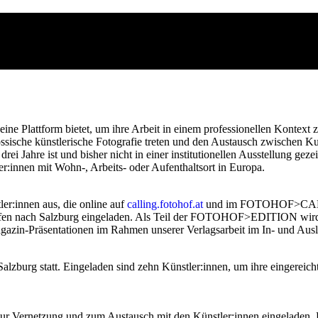
Plattform bietet, um ihre Arbeit in einem professionellen Kontext zu
sische künstlerische Fotografie treten und den Austausch zwischen K
s drei Jahre ist und bisher nicht in einer institutionellen Ausstellung g
tler:innen mit Wohn-, Arbeits- oder Aufenthaltsort in Europa.
r:innen aus, die online auf
calling.fotohof.at
und im FOTOHOF>CALLING
effen nach Salzburg eingeladen. Als Teil der FOTOHOF>EDITION wird d
n-Präsentationen im Rahmen unserer Verlagsarbeit im In- und Ausl
g statt. Eingeladen sind zehn Künstler:innen, um ihre eingereichten
r Vernetzung und zum Austausch mit den Künstler:innen eingeladen. D