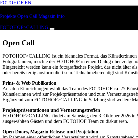
FOTOHOF
EN
Zum Hauptinhalt springen
FOTOHOF
Projekte
Open Call
Magazin
Info
>CALLING
FOTOHOF>CALLING
Open Call
FOTOHOF>CALLING ist ein biennales Format, das Künstler:innen eine 
Fotograf:innen, möchte der FOTOHOF in einen Dialog über zeitgenös
Eingereicht werden kann ein fotografisches Projekt, das nicht älter al
oder bereits fertig ausformuliert sein. Teilnahmeberechtigt sind Küns
Print- & Web Publikation
Aus den Einreichungen wählt das Team des FOTOHOF ca. 25 Künstle
Künstler:innen wird zur Projektpräsentation und zum Vernetzungstr
Ergänzend zum FOTOHOF>CALLING in Salzburg sind weitere Magazi
Projektpräsentationen und Vernetzungstreffen
FOTOHOF>CALLING findet am Samstag, den 3. Oktober 2026 in Salzbur
ausgewählten Gästen und dem FOTOHOF Team zu diskutieren.
Open Doors, Magazin Release und Projektion
Im Rahmen einer öffentlichen Veranstaltung wird am Samstagabend zu