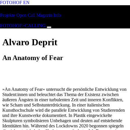
FOTOHOF
EN
Zum Hauptinhalt springen
FOTOHOF
Projekte
Open Call
Magazin
Info
>CALLING
FOTOHOF>CALLING
Alvaro Deprit
An Anatomy of Fear
»An Anatomy of Fear« untersucht die persönliche Entwicklung von
Student:innen und beleuchtet das Thema der Existenz zwischen
äußeren Ängsten in einer turbulenten Zeit und inneren Konflikten,
wie Scham und Selbstunterdrückung. In einer italienischen
Kunsthochschule wird die parallele Entwicklung von Studierenden
und ihre Kunstwerke dokumentiert. In Plastik eingewickelte
Skulpturen symbolisieren Unbehagen und deuten auf entstehende
Identitäten hin. Während des Lockdowns 2020 begonnen spiegeln