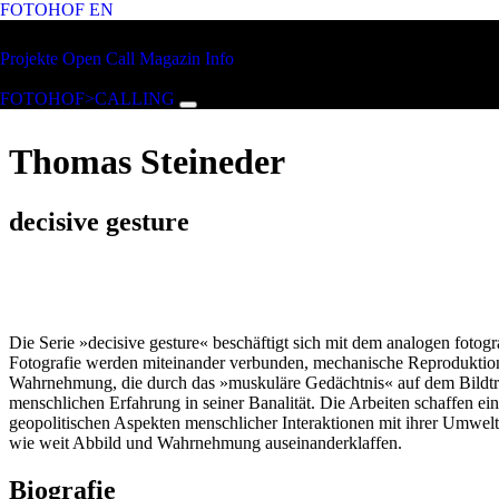
FOTOHOF
EN
Zum Hauptinhalt springen
FOTOHOF
Projekte
Open Call
Magazin
Info
>CALLING
FOTOHOF>CALLING
Thomas Steineder
decisive gesture
Die Serie »decisive gesture« beschäftigt sich mit dem analogen fotog
Fotografie werden miteinander verbunden, mechanische Reproduktion un
Wahrnehmung, die durch das »muskuläre Gedächtnis« auf dem Bildtra
menschlichen Erfahrung in seiner Banalität. Die Arbeiten schaffen
geopolitischen Aspekten menschlicher Interaktionen mit ihrer Umwelt 
wie weit Abbild und Wahrnehmung auseinanderklaffen.
Biografie