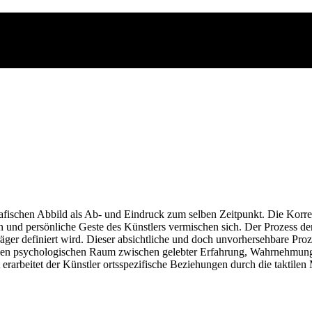
rafischen Abbild als Ab- und Eindruck zum selben Zeitpunkt. Die Korrel
d persönliche Geste des Künstlers vermischen sich. Der Prozess der »t
̈ger definiert wird. Dieser absichtliche und doch unvorhersehbare Pro
 einen psychologischen Raum zwischen gelebter Erfahrung, Wahrnehmung
erarbeitet der Künstler ortsspezifische Beziehungen durch die taktile