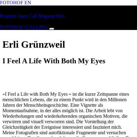
FOTOHOF
EN
Zum Hauptinhalt springen
FOTOHOF
Projekte
Open Call
Magazin
Info
>CALLING
FOTOHOF>CALLING
Erli Grünzweil
I Feel A Life With Both My Eyes
»I Feel a Life with Both My Eyes « ist die kurze Zeitspanne eines
menschlichen Lebens, die zu einem Punkt wird in den Millionen
Jahren der Menschheitsgeschichte. Eine Vignette als
Momentaufnahme, in der alles möglich ist. Die Arbeit lebt von
Wiederholungen und wiederkehrenden organischen Motiven, die
verwirren und visuell verworren sind. Die Vorstellung der
Gleichzeitigkeit der Ereignisse interessiert und fasziniert mich.
Meine Fotografien sind autofiktionale Fragmente und versuchen