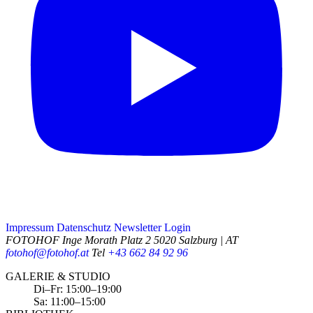
Impressum
Datenschutz
Newsletter
Login
FOTOHOF
Inge Morath Platz 2
5020 Salzburg | AT
fotohof@fotohof.at
Tel
+43 662 84 92 96
Opening Hours
GALERIE & STUDIO
Di–Fr: 15:00–19:00
Sa: 11:00–15:00