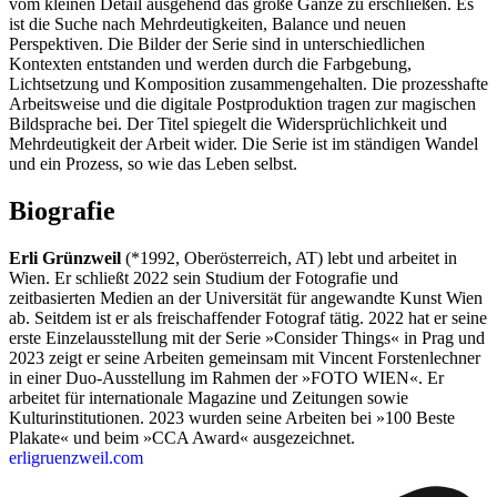
vom kleinen Detail ausgehend das große Ganze zu erschließen. Es
ist die Suche nach Mehrdeutigkeiten, Balance und neuen
Perspektiven. Die Bilder der Serie sind in unterschiedlichen
Kontexten entstanden und werden durch die Farbgebung,
Lichtsetzung und Komposition zusammengehalten. Die prozesshafte
Arbeitsweise und die digitale Postproduktion tragen zur magischen
Bildsprache bei. Der Titel spiegelt die Widersprüchlichkeit und
Mehrdeutigkeit der Arbeit wider. Die Serie ist im ständigen Wandel
und ein Prozess, so wie das Leben selbst.
Biografie
Erli Grünzweil
(*1992, Oberösterreich, AT) lebt und arbeitet in
Wien. Er schließt 2022 sein Studium der Fotografie und
zeitbasierten Medien an der Universität für angewandte Kunst Wien
ab. Seitdem ist er als freischaffender Fotograf tätig. 2022 hat er seine
erste Einzelausstellung mit der Serie »Consider Things« in Prag und
2023 zeigt er seine Arbeiten gemeinsam mit Vincent Forstenlechner
in einer Duo-Ausstellung im Rahmen der »FOTO WIEN«. Er
arbeitet für internationale Magazine und Zeitungen sowie
Kulturinstitutionen. 2023 wurden seine Arbeiten bei »100 Beste
Plakate« und beim »CCA Award« ausgezeichnet.
erligruenzweil.com