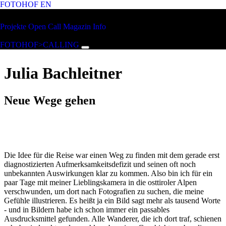
FOTOHOF
EN
Zum Hauptinhalt springen
FOTOHOF
Projekte
Open Call
Magazin
Info
>CALLING
FOTOHOF>CALLING
Julia Bachleitner
Neue Wege gehen
Die Idee für die Reise war einen Weg zu finden mit dem gerade erst
diagnostizierten Aufmerksamkeitsdefizit und seinen oft noch
unbekannten Auswirkungen klar zu kommen. Also bin ich für ein
paar Tage mit meiner Lieblingskamera in die osttiroler Alpen
verschwunden, um dort nach Fotografien zu suchen, die meine
Gefühle illustrieren. Es heißt ja ein Bild sagt mehr als tausend Worte
- und in Bildern habe ich schon immer ein passables
Ausdrucksmittel gefunden. Alle Wanderer, die ich dort traf, schienen