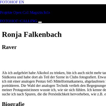
FOTOHOF
EN
Zum Hauptinhalt springen
FOTOHOF
Projekte
Open Call
Magazin
Info
>CALLING
FOTOHOF>CALLING
Ronja Falkenbach
Raver
Als ich aufgehört habe Alkohol zu trinken, bin ich auch nicht mehr 
Südkorea und habe dort als Teil der Szene in Clubs fotografiert. Etw
ich mit einer analogen Pentax 645 Mittelformatkamera, abgelaufenen
porträtieren. Die Wahl der analogen Technik verlieh den Begegnunge
meiner Protagonist:innen wusste ich, wie sie sich fühlen. Ich ken
suche ich nach Spuren, die die Persönlichkeit hervorheben, wie z.B
Biografie