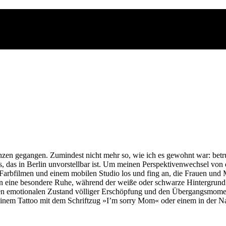
tanzen gegangen. Zumindest nicht mehr so, wie ich es gewohnt war: betr
as, das in Berlin unvorstellbar ist. Um meinen Perspektivenwechsel von
 Farbfilmen und einem mobilen Studio los und fing an, die Frauen un
n eine besondere Ruhe, während der weiße oder schwarze Hintergrund 
ne den emotionalen Zustand völliger Erschöpfung und den Übergangs
. einem Tattoo mit dem Schriftzug »I’m sorry Mom« oder einem in der 