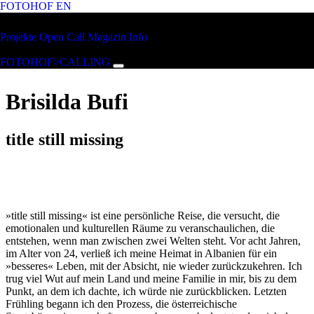
FOTOHOF
EN
Zum Hauptinhalt springen
FOTOHOF
Projekte
Open Call
Magazin
Info
>CALLING
FOTOHOF>CALLING
Brisilda Bufi
title still missing
»title still missing« ist eine persönliche Reise, die versucht, die
emotionalen und kulturellen Räume zu veranschaulichen, die
entstehen, wenn man zwischen zwei Welten steht. Vor acht Jahren,
im Alter von 24, verließ ich meine Heimat in Albanien für ein
»besseres« Leben, mit der Absicht, nie wieder zurückzukehren. Ich
trug viel Wut auf mein Land und meine Familie in mir, bis zu dem
Punkt, an dem ich dachte, ich würde nie zurückblicken. Letzten
Frühling begann ich den Prozess, die österreichische