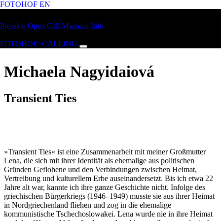
FOTOHOF
EN
Zum Hauptinhalt springen
FOTOHOF
Projekte
Open Call
Magazin
Info
>CALLING
FOTOHOF>CALLING
Michaela Nagyidaiová
Transient Ties
»Transient Ties« ist eine Zusammenarbeit mit meiner Großmutter
Lena, die sich mit ihrer Identität als ehemalige aus politischen
Gründen Geflohene und den Verbindungen zwischen Heimat,
Vertreibung und kulturellem Erbe auseinandersetzt. Bis ich etwa 22
Jahre alt war, kannte ich ihre ganze Geschichte nicht. Infolge des
griechischen Bürgerkriegs (1946–1949) musste sie aus ihrer Heimat
in Nordgriechenland fliehen und zog in die ehemalige
kommunistische Tschechoslowakei. Lena wurde nie in ihre Heimat