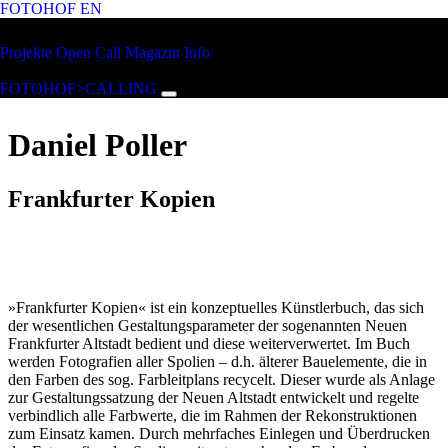
FOTOHOF
EN
Zum Hauptinhalt springen
FOTOHOF
Projekte
Open Call
Magazin
Info
>CALLING
FOTOHOF>CALLING
Daniel Poller
Frankfurter Kopien
»Frankfurter Kopien« ist ein konzeptuelles Künstlerbuch, das sich
der wesentlichen Gestaltungsparameter der sogenannten Neuen
Frankfurter Altstadt bedient und diese weiterverwertet. Im Buch
werden Fotografien aller Spolien – d.h. älterer Bauelemente, die in
den Farben des sog. Farbleitplans recycelt. Dieser wurde als Anlage
zur Gestaltungssatzung der Neuen Altstadt entwickelt und regelte
verbindlich alle Farbwerte, die im Rahmen der Rekonstruktionen
zum Einsatz kamen. Durch mehrfaches Einlegen und Überdrucken