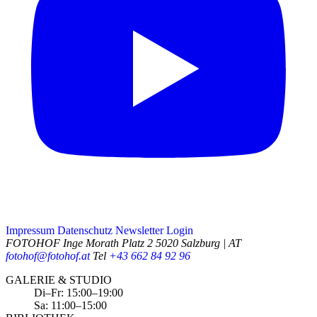
Impressum
Datenschutz
Newsletter
Login
FOTOHOF
Inge Morath Platz 2
5020 Salzburg | AT
fotohof@fotohof.at
Tel
+43 662 84 92 96
Opening Hours
GALERIE & STUDIO
Di–Fr: 15:00–19:00
Sa: 11:00–15:00